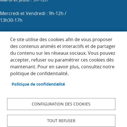
Mercredi et Vendredi : 9h-12h /
13h30-17h
Samedi : 9h-12h (les 1er, 3e et 5e)
Ce site utilise des cookies afin de vous proposer
des contenus animés et interactifs et de partager
du contenu sur les réseaux sociaux. Vous pouvez
Menu
accepter, refuser ou paramétrer ces cookies dès
ACCUEIL
maintenant. Pour en savoir plus, consultez notre
Pied
PLAN DU SITE
politique de confidentialité.
de
page
CONTACT
Politique de confidentialité
MENTIONS LÉGALES
DONNÉES PERSONNELLES
CONFIGURATION DES COOKIES
ACCESSIBILITÉ : NON CONFORME
COOKIES
TOUT REFUSER
S'IDENTIFIER