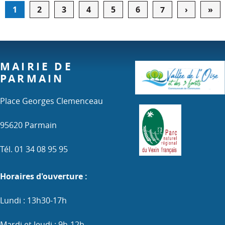
Pagination
1
2
3
4
5
6
7
›
Page
»
De
suivante
pa
MAIRIE DE
PARMAIN
Place Georges Clemenceau
95620 Parmain
Tél. 01 34 08 95 95
Horaires d'ouverture :
Lundi : 13h30-17h
Mardi et Jeudi : 9h-12h