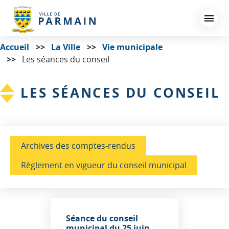
Aller
au
contenu
principal
Accueil
La Ville
Vie municipale
Les séances du conseil
LES SÉANCES DU CONSEIL
Archives des comptes-rendus
Règlement en vigueur du conseil municipal
Séance du conseil
municipal du 25 juin