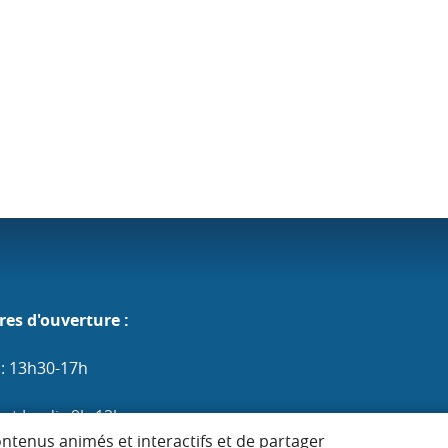
res d'ouverture :
 : 13h30-17h
et Jeudi : 9h-12h
ontenus animés et interactifs et de partager