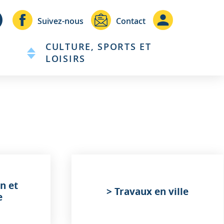
Header
Header
Suivez-nous
Contact
-
-
CULTURE, SPORTS ET
Communication
Connexio
LOISIRS
n et
> Travaux en ville
e