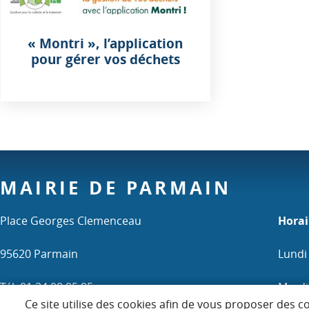
« Montri », l’application
pour gérer vos déchets
MAIRIE DE PARMAIN
Place Georges Clemenceau
Horai
95620 Parmain
Lundi
Tél. 01 34 08 95 95
Mardi 
Ce site utilise des cookies afin de vous proposer des c