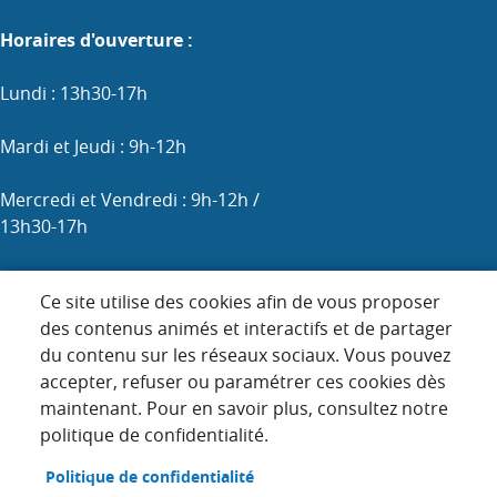
Horaires d'ouverture :
Lundi : 13h30-17h
Mardi et Jeudi : 9h-12h
Mercredi et Vendredi : 9h-12h /
13h30-17h
Samedi : 9h-12h (les 1er, 3e et 5e)
Ce site utilise des cookies afin de vous proposer
des contenus animés et interactifs et de partager
du contenu sur les réseaux sociaux. Vous pouvez
Menu
accepter, refuser ou paramétrer ces cookies dès
ACCUEIL
maintenant. Pour en savoir plus, consultez notre
Pied
PLAN DU SITE
politique de confidentialité.
de
page
CONTACT
Politique de confidentialité