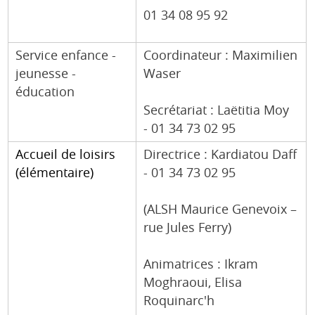
01 34 08 95 92
Service enfance -
Coordinateur : Maximilien
jeunesse -
Waser
éducation
Secrétariat : Laëtitia Moy
- 01 34 73 02 95
Accueil de loisirs
Directrice : Kardiatou Daff
(élémentaire)
- 01 34 73 02 95
(ALSH Maurice Genevoix –
rue Jules Ferry)
Animatrices : Ikram
Moghraoui, Elisa
Roquinarc'h