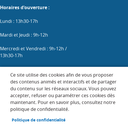
Horaires d'ouverture :
Lundi : 13h30-17h
Mardi et Jeudi : 9h-12h
Mercredi et Vendredi : 9h-12h /
13h30-17h
Samedi : 9h-12h (les 1er, 3e et 5e)
Ce site utilise des cookies afin de vous proposer
des contenus animés et interactifs et de partager
du contenu sur les réseaux sociaux. Vous pouvez
Menu
accepter, refuser ou paramétrer ces cookies dès
ACCUEIL
maintenant. Pour en savoir plus, consultez notre
Pied
PLAN DU SITE
politique de confidentialité.
de
page
CONTACT
Politique de confidentialité
MENTIONS LÉGALES