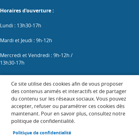
Horaires d'ouverture :
Lundi : 13h30-17h
Mardi et Jeudi : 9h-12h
Mercredi et Vendredi : 9h-12h /
13h30-17h
Samedi : 9h-12h (les 1er, 3e et 5e)
Ce site utilise des cookies afin de vous proposer
des contenus animés et interactifs et de partager
du contenu sur les réseaux sociaux. Vous pouvez
Menu
accepter, refuser ou paramétrer ces cookies dès
ACCUEIL
maintenant. Pour en savoir plus, consultez notre
Pied
PLAN DU SITE
politique de confidentialité.
de
page
CONTACT
Politique de confidentialité