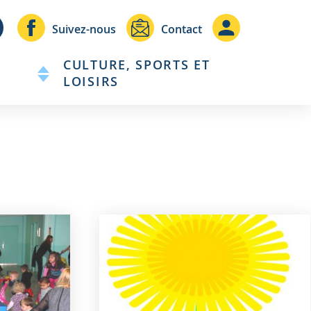
Header
Header
Suivez-nous
Contact
-
-
CULTURE, SPORTS ET
Communication
Connexio
LOISIRS