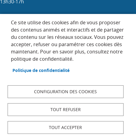
13h30-17h
Samedi : 9h-12h (les 1er, 3e et 5e)
Ce site utilise des cookies afin de vous proposer
des contenus animés et interactifs et de partager
du contenu sur les réseaux sociaux. Vous pouvez
Menu
accepter, refuser ou paramétrer ces cookies dès
ACCUEIL
Pied
maintenant. Pour en savoir plus, consultez notre
PLAN DU SITE
politique de confidentialité.
de
page
CONTACT
Politique de confidentialité
MENTIONS LÉGALES
DONNÉES PERSONNELLES
CONFIGURATION DES COOKIES
ACCESSIBILITÉ : NON CONFORME
COOKIES
TOUT REFUSER
S'IDENTIFIER
TOUT ACCEPTER