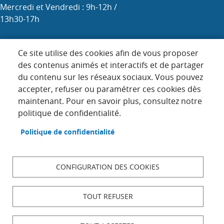
Mercredi et Vendredi : 9h-12h /
13h30-17h
Samedi : 9h-12h (les 1er, 3e et 5e)
Ce site utilise des cookies afin de vous proposer
des contenus animés et interactifs et de partager
du contenu sur les réseaux sociaux. Vous pouvez
Menu
accepter, refuser ou paramétrer ces cookies dès
ACCUEIL
maintenant. Pour en savoir plus, consultez notre
Pied
PLAN DU SITE
politique de confidentialité.
de
page
CONTACT
Politique de confidentialité
MENTIONS LÉGALES
DONNÉES PERSONNELLES
CONFIGURATION DES COOKIES
ACCESSIBILITÉ : NON CONFORME
COOKIES
TOUT REFUSER
S'IDENTIFIER