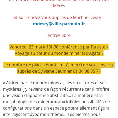
Mères
et sur rendez-vous auprès de Martine Desry –
mdesry@ville-parmain.fr
entrée libre
Vendredi 23 mai à 19h30 conférence par l’artiste «
Voyage au cœur du monde minéral d’Agata »
Le nombre de places étant limité, merci de vous inscrire
auprès de Sylviane Saumier 01 34 08 95 71
« Attirée par le monde minéral, ses structures et ses
mystères, j’y reviens de façon récurrente car il m’offre
une vision d’apparence abstraite… La matière et la
morphologie des minéraux aux infinies possibilités de
configurations dans un espace potentiellement figural,
interagissent avec mon thème… Les pierres nous