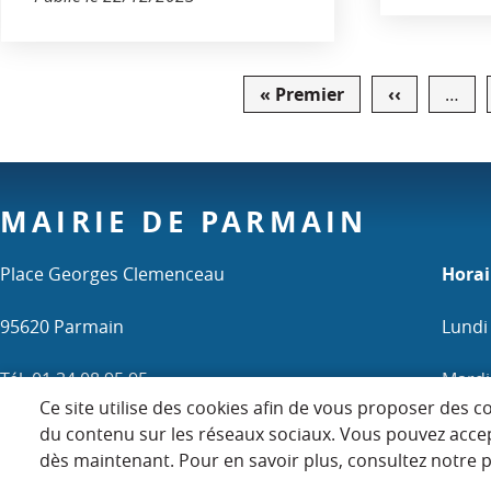
Pagination
« Premier
Première
‹‹
Page
…
page
précédent
MAIRIE DE PARMAIN
Place Georges Clemenceau
Horai
95620 Parmain
Lundi
Tél. 01 34 08 95 95
Mardi 
Ce site utilise des cookies afin de vous proposer des c
Mercr
du contenu sur les réseaux sociaux. Vous pouvez acce
dès maintenant. Pour en savoir plus, consultez notre po
Samedi