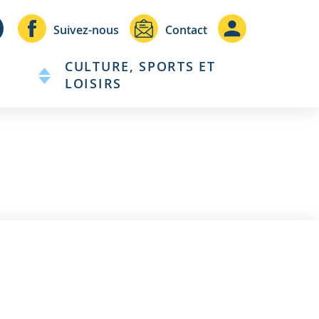
Header
Header
Suivez-nous
Contact
-
-
CULTURE, SPORTS ET
Communication
Connexio
LOISIRS