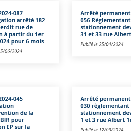
2024-087
Arrêté permanent
ation arrêté 182
056 Réglementant 
terdit rue de
stationnement dev
 à partir du 1er
31 et 33 rue Alber
 2024 pour 6 mois
Publié le
25/04/2024
25/06/2024
2024-045
Arrêté permanent
ation
030 règlementant 
vention de la
stationnement dev
 BIR pour
1 et 3 rue Albert 1
en EP sur la
Publié le
12/03/2024