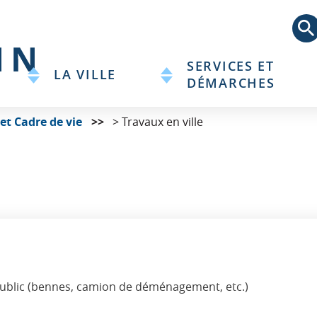
Aller
au
contenu
principal
SERVICES ET
LA VILLE
DÉMARCHES
t Cadre de vie
> Travaux en ville
public (bennes, camion de déménagement, etc.)