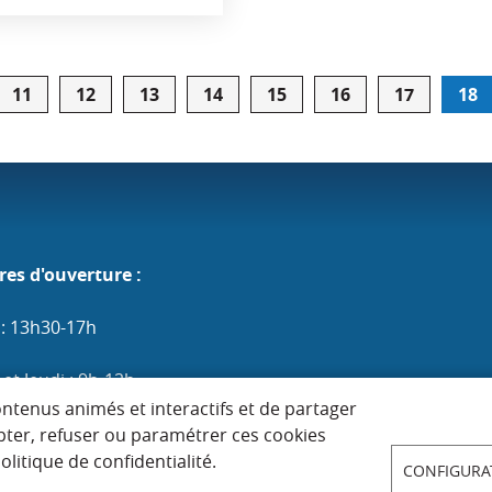
11
12
13
14
15
16
17
18
e
res d'ouverture :
 : 13h30-17h
et Jeudi : 9h-12h
ontenus animés et interactifs et de partager
edi et Vendredi : 9h-12h / 13h30-17h
pter, refuser ou paramétrer ces cookies
litique de confidentialité.
CONFIGURA
 : 9h-12h (les 1er, 3e et 5e)