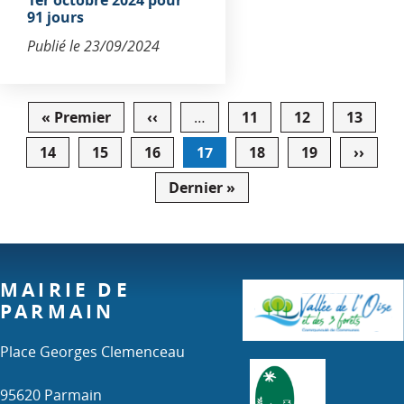
1er octobre 2024 pour
91 jours
Publié le
23/09/2024
Pagination
« Premier
Première
‹‹
Page
…
11
12
13
page
précédente
14
15
16
17
18
19
››
Page
suiva
Dernier »
Dernière
page
MAIRIE DE
PARMAIN
Place Georges Clemenceau
95620 Parmain