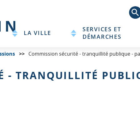
Aller
au
contenu
principal
SERVICES ET
LA VILLE
DÉMARCHES
ssions
Commission sécurité - tranquillité publique - pa
 - TRANQUILLITÉ PUBLIQ