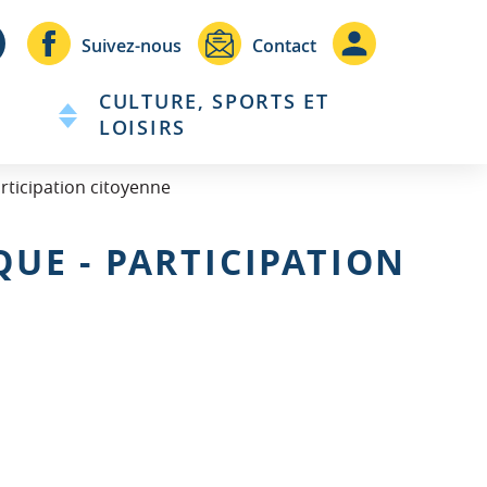
Header
Header
Suivez-nous
Contact
-
-
CULTURE, SPORTS ET
Communication
Connexio
LOISIRS
rticipation citoyenne
UE - PARTICIPATION