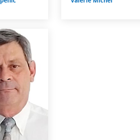
npenic
Valérie Michel