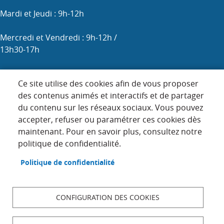
Mardi et Jeudi : 9h-12h
Mercredi et Vendredi : 9h-12h /
13h30-17h
Samedi : 9h-12h (les 1er, 3e et 5e)
Ce site utilise des cookies afin de vous proposer
des contenus animés et interactifs et de partager
du contenu sur les réseaux sociaux. Vous pouvez
Menu
accepter, refuser ou paramétrer ces cookies dès
ACCUEIL
maintenant. Pour en savoir plus, consultez notre
Pied
PLAN DU SITE
politique de confidentialité.
de
page
CONTACT
Politique de confidentialité
MENTIONS LÉGALES
DONNÉES PERSONNELLES
CONFIGURATION DES COOKIES
ACCESSIBILITÉ : NON CONFORME
COOKIES