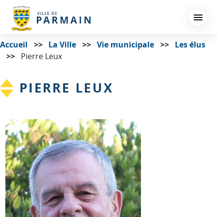
Aller
au
contenu
principal
Accueil
La Ville
Vie municipale
Les élus
Pierre Leux
PIERRE LEUX