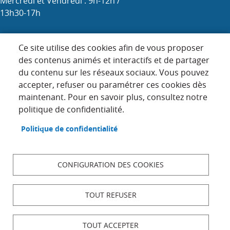
Mercredi et Vendredi : 9h-12h /
13h30-17h
Samedi : 9h-12h (les 1er, 3e et 5e)
Ce site utilise des cookies afin de vous proposer
des contenus animés et interactifs et de partager
du contenu sur les réseaux sociaux. Vous pouvez
Menu
accepter, refuser ou paramétrer ces cookies dès
ACCUEIL
maintenant. Pour en savoir plus, consultez notre
Pied
PLAN DU SITE
politique de confidentialité.
de
page
CONTACT
Politique de confidentialité
MENTIONS LÉGALES
DONNÉES PERSONNELLES
CONFIGURATION DES COOKIES
ACCESSIBILITÉ : NON CONFORME
COOKIES
TOUT REFUSER
S'IDENTIFIER
TOUT ACCEPTER