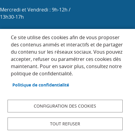
Mercredi et Vendredi : 9h-12h /
13h30-17h
Samedi : 9h-12h (les 1er, 3e et 5e)
Ce site utilise des cookies afin de vous proposer
des contenus animés et interactifs et de partager
du contenu sur les réseaux sociaux. Vous pouvez
Menu
accepter, refuser ou paramétrer ces cookies dès
ACCUEIL
maintenant. Pour en savoir plus, consultez notre
Pied
PLAN DU SITE
politique de confidentialité.
de
page
CONTACT
Politique de confidentialité
MENTIONS LÉGALES
DONNÉES PERSONNELLES
CONFIGURATION DES COOKIES
ACCESSIBILITÉ : NON CONFORME
COOKIES
TOUT REFUSER
S'IDENTIFIER