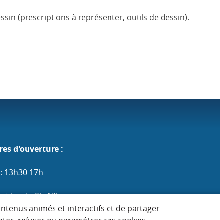
ssin (prescriptions à représenter, outils de dessin).
res d'ouverture :
 : 13h30-17h
et Jeudi : 9h-12h
ontenus animés et interactifs et de partager
edi et Vendredi : 9h-12h / 13h30-17h