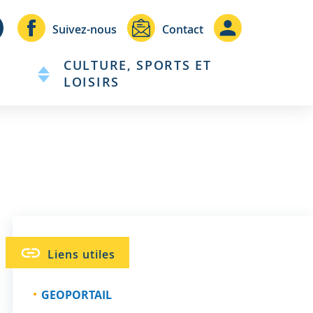
Header
Header
Suivez-nous
Contact
-
-
CULTURE, SPORTS ET
Communication
Connexio
LOISIRS
Liens utiles
GEOPORTAIL