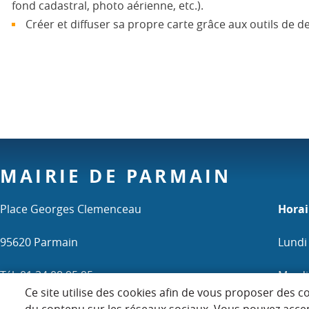
fond cadastral, photo aérienne, etc.).
Créer et diffuser sa propre carte grâce aux outils de de
MAIRIE DE PARMAIN
Place Georges Clemenceau
Horai
95620 Parmain
Lundi
Tél. 01 34 08 95 95
Mardi 
Ce site utilise des cookies afin de vous proposer des c
Mercr