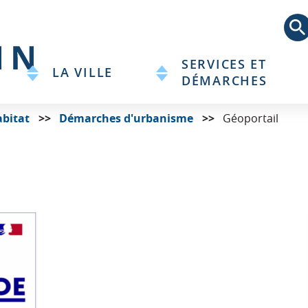
Aller
au
contenu
principal
SERVICES ET
LA VILLE
DÉMARCHES
bitat
Démarches d'urbanisme
Géoportail