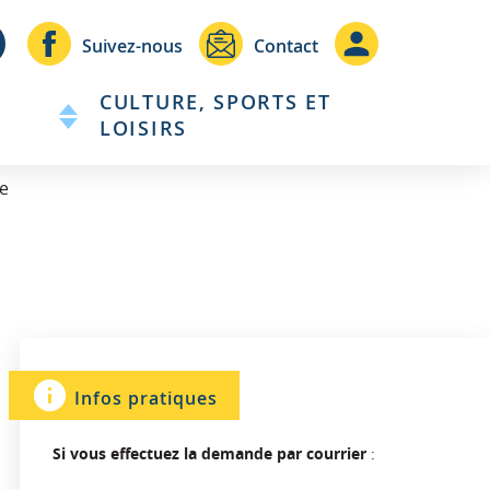
Header
Header
Suivez-nous
Contact
-
-
CULTURE, SPORTS ET
Communication
Connexio
LOISIRS
e
Infos pratiques
Si vous effectuez la demande par courrier
: