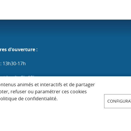
res d'ouverture :
 : 13h30-17h
et Jeudi : 9h-12h
ontenus animés et interactifs et de partager
edi et Vendredi : 9h-12h / 13h30-17h
pter, refuser ou paramétrer ces cookies
litique de confidentialité.
CONFIGURA
 : 9h-12h (les 1er, 3e et 5e)
 LÉGALES
DONNÉES PERSONNELLES
ACCESSIB