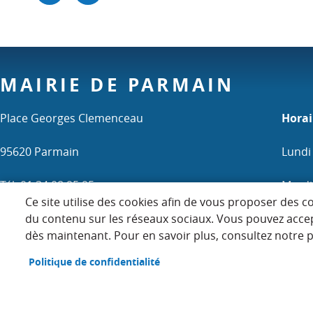
MAIRIE DE PARMAIN
Place Georges Clemenceau
Horai
95620 Parmain
Lundi
Tél. 01 34 08 95 95
Mardi 
Ce site utilise des cookies afin de vous proposer des c
Mercr
du contenu sur les réseaux sociaux. Vous pouvez acce
dès maintenant. Pour en savoir plus, consultez notre po
Samedi
Politique de confidentialité
Menu
ACCUEIL
PLAN DU SITE
CONTACT
MENTIONS