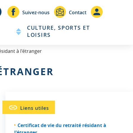
Header
Header
Suivez-nous
Contact
-
-
CULTURE, SPORTS ET
Communication
Connexio
LOISIRS
ésidant à l'étranger
'ÉTRANGER
Liens utiles
Certificat de vie du retraité résidant à
l'étranger