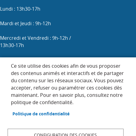
Lundi : 13h30-17h
Mardi et Jeudi : 9h-12h
Mercredi et Vendredi : 9h-12h /
13h30-17h
Samedi : 9h-12h (les 1er, 3e et 5e)
Ce site utilise des cookies afin de vous proposer
des contenus animés et interactifs et de partager
du contenu sur les réseaux sociaux. Vous pouvez
Menu
accepter, refuser ou paramétrer ces cookies dès
ACCUEIL
maintenant. Pour en savoir plus, consultez notre
Pied
PLAN DU SITE
politique de confidentialité.
de
page
CONTACT
Politique de confidentialité
MENTIONS LÉGALES
DONNÉES PERSONNELLES
CONFIGURATION DES COOKIES