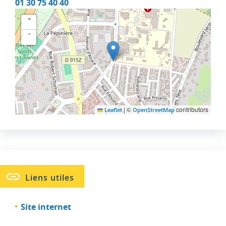
01 30 75 40 40
+
−
|
©
contributors
Leaflet
OpenStreetMap
Liens utiles
Site internet