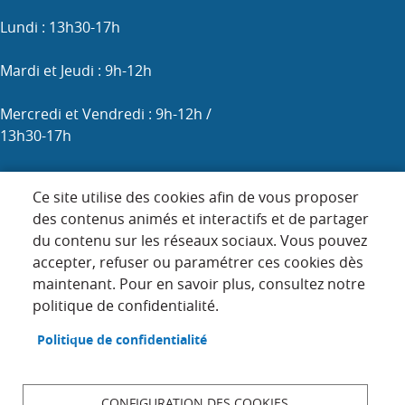
Lundi : 13h30-17h
Mardi et Jeudi : 9h-12h
Mercredi et Vendredi : 9h-12h /
13h30-17h
Samedi : 9h-12h (les 1er, 3e et 5e)
Ce site utilise des cookies afin de vous proposer
des contenus animés et interactifs et de partager
du contenu sur les réseaux sociaux. Vous pouvez
Menu
accepter, refuser ou paramétrer ces cookies dès
ACCUEIL
maintenant. Pour en savoir plus, consultez notre
Pied
PLAN DU SITE
politique de confidentialité.
de
page
CONTACT
Politique de confidentialité
MENTIONS LÉGALES
DONNÉES PERSONNELLES
CONFIGURATION DES COOKIES