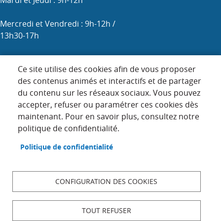
Mercredi et Vendredi : 9h-12h /
13h30-17h
Samedi : 9h-12h (les 1er, 3e et 5e)
Ce site utilise des cookies afin de vous proposer
des contenus animés et interactifs et de partager
du contenu sur les réseaux sociaux. Vous pouvez
Menu
accepter, refuser ou paramétrer ces cookies dès
ACCUEIL
maintenant. Pour en savoir plus, consultez notre
Pied
PLAN DU SITE
politique de confidentialité.
de
page
CONTACT
Politique de confidentialité
MENTIONS LÉGALES
DONNÉES PERSONNELLES
CONFIGURATION DES COOKIES
ACCESSIBILITÉ : NON CONFORME
COOKIES
TOUT REFUSER
S'IDENTIFIER