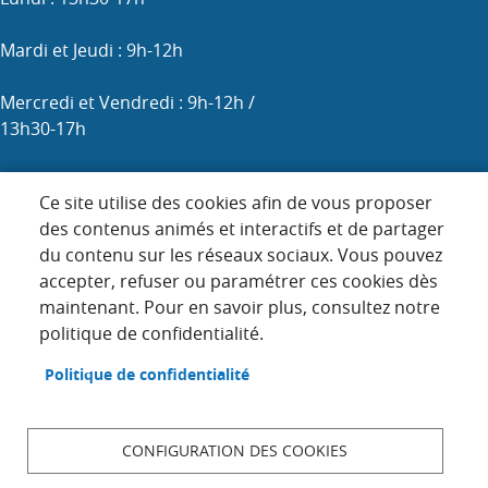
Mardi et Jeudi : 9h-12h
Mercredi et Vendredi : 9h-12h /
13h30-17h
Samedi : 9h-12h (les 1er, 3e et 5e)
Ce site utilise des cookies afin de vous proposer
des contenus animés et interactifs et de partager
du contenu sur les réseaux sociaux. Vous pouvez
Menu
accepter, refuser ou paramétrer ces cookies dès
ACCUEIL
maintenant. Pour en savoir plus, consultez notre
Pied
PLAN DU SITE
politique de confidentialité.
de
page
CONTACT
Politique de confidentialité
MENTIONS LÉGALES
DONNÉES PERSONNELLES
CONFIGURATION DES COOKIES
ACCESSIBILITÉ : NON CONFORME