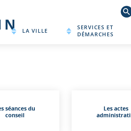
Aller
au
contenu
principal
SERVICES ET
LA VILLE
DÉMARCHES
es séances du
Les actes
conseil
administrati