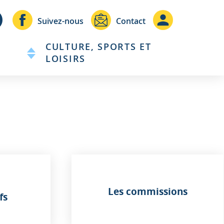
Header
Header
Suivez-nous
Contact
-
-
CULTURE, SPORTS ET
Communication
Connexio
LOISIRS
Les commissions
fs