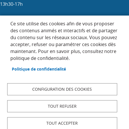
13h30-17h
Samedi : 9h-12h (les 1er, 3e et 5e)
Ce site utilise des cookies afin de vous proposer
des contenus animés et interactifs et de partager
du contenu sur les réseaux sociaux. Vous pouvez
Menu
accepter, refuser ou paramétrer ces cookies dès
ACCUEIL
maintenant. Pour en savoir plus, consultez notre
Pied
PLAN DU SITE
politique de confidentialité.
de
page
CONTACT
Politique de confidentialité
MENTIONS LÉGALES
DONNÉES PERSONNELLES
CONFIGURATION DES COOKIES
ACCESSIBILITÉ : NON CONFORME
COOKIES
TOUT REFUSER
S'IDENTIFIER
TOUT ACCEPTER