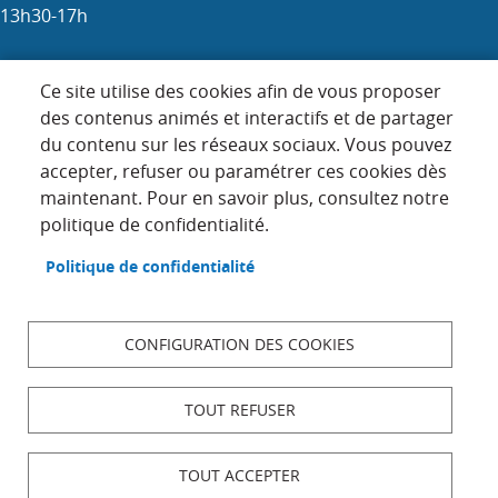
13h30-17h
Samedi : 9h-12h (les 1er, 3e et 5e)
Ce site utilise des cookies afin de vous proposer
des contenus animés et interactifs et de partager
du contenu sur les réseaux sociaux. Vous pouvez
Menu
accepter, refuser ou paramétrer ces cookies dès
ACCUEIL
maintenant. Pour en savoir plus, consultez notre
Pied
PLAN DU SITE
politique de confidentialité.
de
page
CONTACT
Politique de confidentialité
MENTIONS LÉGALES
DONNÉES PERSONNELLES
CONFIGURATION DES COOKIES
ACCESSIBILITÉ : NON CONFORME
COOKIES
TOUT REFUSER
S'IDENTIFIER
TOUT ACCEPTER