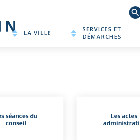
Aller
au
contenu
principal
SERVICES ET
LA VILLE
DÉMARCHES
es séances du
Les actes
conseil
administrati