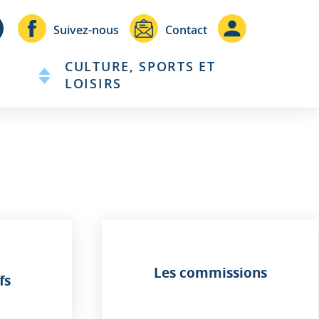
Header
Header
Suivez-nous
Contact
-
-
CULTURE, SPORTS ET
Communication
Connexio
LOISIRS
Les commissions
fs