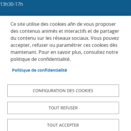
13h30-17h
Samedi : 9h-12h (les 1er, 3e et 5e)
Ce site utilise des cookies afin de vous proposer
des contenus animés et interactifs et de partager
du contenu sur les réseaux sociaux. Vous pouvez
Menu
accepter, refuser ou paramétrer ces cookies dès
ACCUEIL
maintenant. Pour en savoir plus, consultez notre
Pied
PLAN DU SITE
politique de confidentialité.
de
page
CONTACT
Politique de confidentialité
MENTIONS LÉGALES
DONNÉES PERSONNELLES
CONFIGURATION DES COOKIES
ACCESSIBILITÉ : NON CONFORME
COOKIES
TOUT REFUSER
S'IDENTIFIER
TOUT ACCEPTER