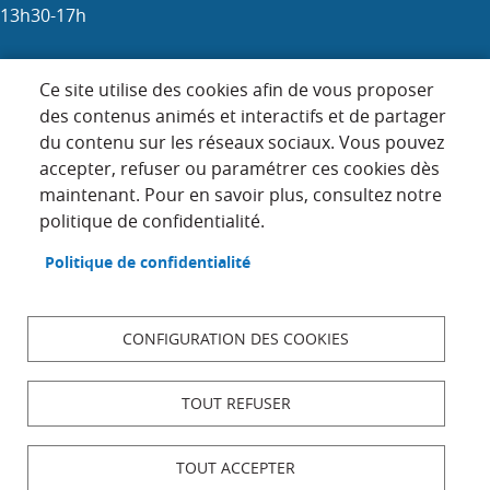
13h30-17h
Samedi : 9h-12h (les 1er, 3e et 5e)
Ce site utilise des cookies afin de vous proposer
des contenus animés et interactifs et de partager
du contenu sur les réseaux sociaux. Vous pouvez
Menu
accepter, refuser ou paramétrer ces cookies dès
ACCUEIL
maintenant. Pour en savoir plus, consultez notre
Pied
PLAN DU SITE
politique de confidentialité.
de
page
CONTACT
Politique de confidentialité
MENTIONS LÉGALES
DONNÉES PERSONNELLES
CONFIGURATION DES COOKIES
ACCESSIBILITÉ : NON CONFORME
COOKIES
TOUT REFUSER
S'IDENTIFIER
TOUT ACCEPTER