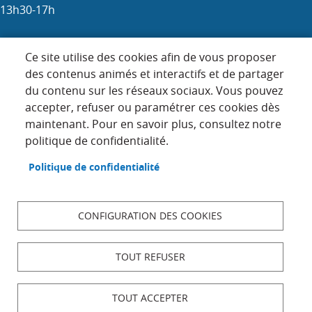
13h30-17h
Samedi : 9h-12h (les 1er, 3e et 5e)
Ce site utilise des cookies afin de vous proposer
des contenus animés et interactifs et de partager
du contenu sur les réseaux sociaux. Vous pouvez
Menu
accepter, refuser ou paramétrer ces cookies dès
ACCUEIL
maintenant. Pour en savoir plus, consultez notre
Pied
PLAN DU SITE
politique de confidentialité.
de
page
CONTACT
Politique de confidentialité
MENTIONS LÉGALES
DONNÉES PERSONNELLES
CONFIGURATION DES COOKIES
ACCESSIBILITÉ : NON CONFORME
COOKIES
TOUT REFUSER
S'IDENTIFIER
TOUT ACCEPTER