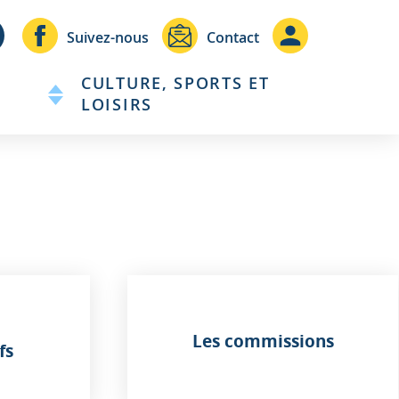
Header
Header
Suivez-nous
Contact
-
-
CULTURE, SPORTS ET
Communication
Connexio
LOISIRS
Les commissions
fs