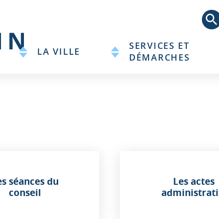
Aller
au
contenu
principal
SERVICES ET
LA VILLE
DÉMARCHES
es séances du
Les actes
conseil
administrati