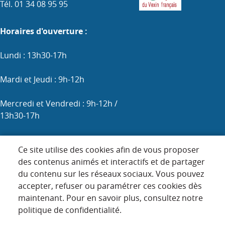
Tél. 01 34 08 95 95
Horaires d'ouverture :
Lundi : 13h30-17h
Mardi et Jeudi : 9h-12h
Mercredi et Vendredi : 9h-12h /
13h30-17h
Samedi : 9h-12h (les 1er, 3e et 5e)
Ce site utilise des cookies afin de vous proposer
des contenus animés et interactifs et de partager
du contenu sur les réseaux sociaux. Vous pouvez
Menu
accepter, refuser ou paramétrer ces cookies dès
ACCUEIL
maintenant. Pour en savoir plus, consultez notre
Pied
PLAN DU SITE
politique de confidentialité.
de
CONTACT