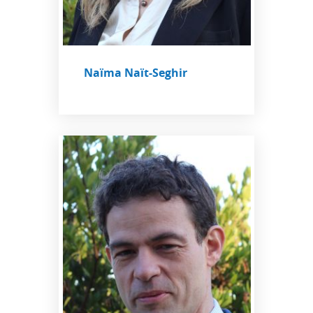
Naïma Naït-Seghir