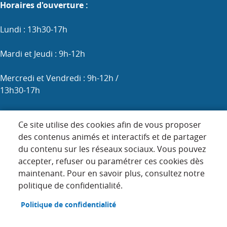
Horaires d'ouverture :
Lundi : 13h30-17h
Mardi et Jeudi : 9h-12h
Mercredi et Vendredi : 9h-12h /
13h30-17h
Samedi : 9h-12h (les 1er, 3e et 5e)
Ce site utilise des cookies afin de vous proposer
des contenus animés et interactifs et de partager
du contenu sur les réseaux sociaux. Vous pouvez
Menu
accepter, refuser ou paramétrer ces cookies dès
ACCUEIL
maintenant. Pour en savoir plus, consultez notre
Pied
PLAN DU SITE
politique de confidentialité.
de
page
CONTACT
Politique de confidentialité
MENTIONS LÉGALES