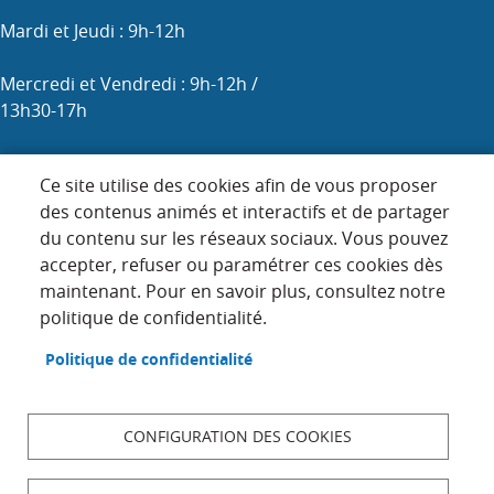
Mardi et Jeudi : 9h-12h
Mercredi et Vendredi : 9h-12h /
13h30-17h
Samedi : 9h-12h (les 1er, 3e et 5e)
Ce site utilise des cookies afin de vous proposer
des contenus animés et interactifs et de partager
du contenu sur les réseaux sociaux. Vous pouvez
Menu
accepter, refuser ou paramétrer ces cookies dès
ACCUEIL
maintenant. Pour en savoir plus, consultez notre
Pied
PLAN DU SITE
politique de confidentialité.
de
page
CONTACT
Politique de confidentialité
MENTIONS LÉGALES
DONNÉES PERSONNELLES
CONFIGURATION DES COOKIES
ACCESSIBILITÉ : NON CONFORME
COOKIES