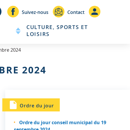
Header
Header
Suivez-nous
Contact
-
-
CULTURE, SPORTS ET
Communication
Connexio
LOISIRS
mbre 2024
BRE 2024
Ordre du jour
Ordre du jour conseil municipal du 19
septembre 2024