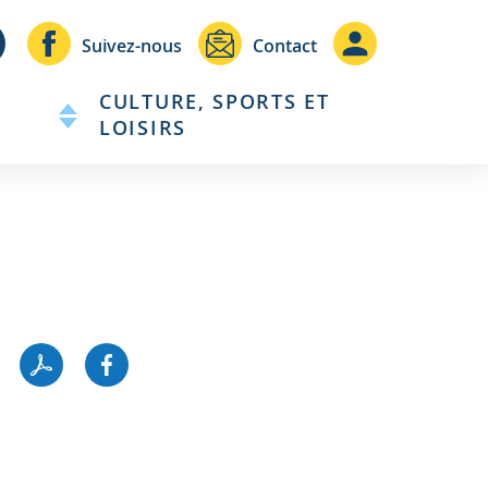
Header
Header
Suivez-nous
Contact
-
-
CULTURE, SPORTS ET
Communication
Connexio
LOISIRS