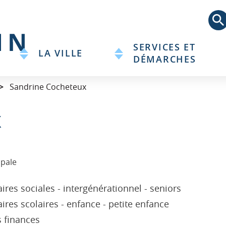
Aller
au
contenu
principal
SERVICES ET
LA VILLE
DÉMARCHES
Sandrine Cocheteux
X
ipale
res sociales - intergénérationnel - seniors
res scolaires - enfance - petite enfance
 finances