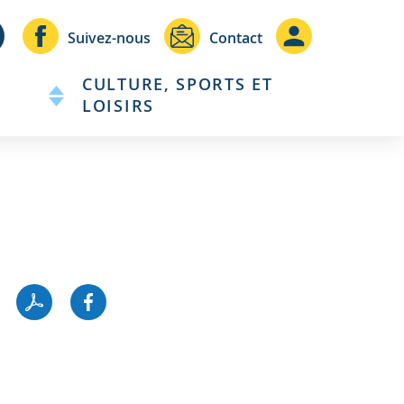
Header
Header
Suivez-nous
Contact
-
-
CULTURE, SPORTS ET
Communication
Connexio
LOISIRS