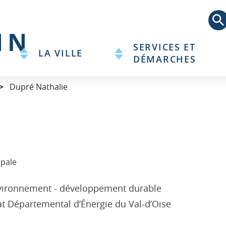
Aller
au
contenu
principal
SERVICES ET
LA VILLE
DÉMARCHES
Dupré Nathalie
ipale
ironnement - développement durable
t Départemental d’Énergie du Val-d’Oise