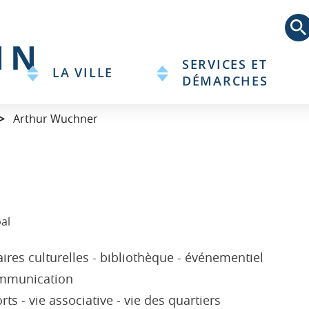
Aller
au
contenu
principal
SERVICES ET
LA VILLE
DÉMARCHES
Arthur Wuchner
al
res culturelles - bibliothèque - événementiel
mmunication
s - vie associative - vie des quartiers