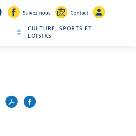
Header
Header
Suivez-nous
Contact
-
-
CULTURE, SPORTS ET
Communication
Connexio
LOISIRS