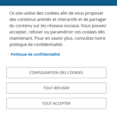
Samedi : 9h-12h (les 1er, 3e et 5e)
Ce site utilise des cookies afin de vous proposer
des contenus animés et interactifs et de partager
du contenu sur les réseaux sociaux. Vous pouvez
Menu
accepter, refuser ou paramétrer ces cookies dès
ACCUEIL
maintenant. Pour en savoir plus, consultez notre
Pied
PLAN DU SITE
politique de confidentialité.
de
page
CONTACT
Politique de confidentialité
MENTIONS LÉGALES
DONNÉES PERSONNELLES
CONFIGURATION DES COOKIES
ACCESSIBILITÉ : NON CONFORME
COOKIES
TOUT REFUSER
S'IDENTIFIER
TOUT ACCEPTER