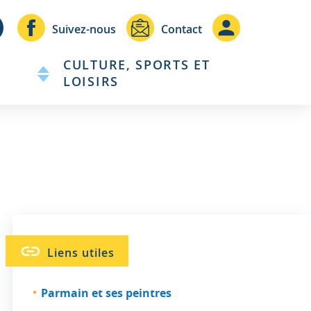
Header
Header
Suivez-nous
Contact
-
-
CULTURE, SPORTS ET
Communication
Connexio
LOISIRS
Liens utiles
Parmain et ses peintres