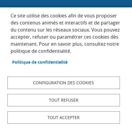
Samedi : 9h-12h (les 1er, 3e et 5e)
Ce site utilise des cookies afin de vous proposer
des contenus animés et interactifs et de partager
du contenu sur les réseaux sociaux. Vous pouvez
Menu
accepter, refuser ou paramétrer ces cookies dès
ACCUEIL
maintenant. Pour en savoir plus, consultez notre
Pied
PLAN DU SITE
politique de confidentialité.
de
page
CONTACT
Politique de confidentialité
MENTIONS LÉGALES
DONNÉES PERSONNELLES
CONFIGURATION DES COOKIES
ACCESSIBILITÉ : NON CONFORME
COOKIES
TOUT REFUSER
S'IDENTIFIER
TOUT ACCEPTER