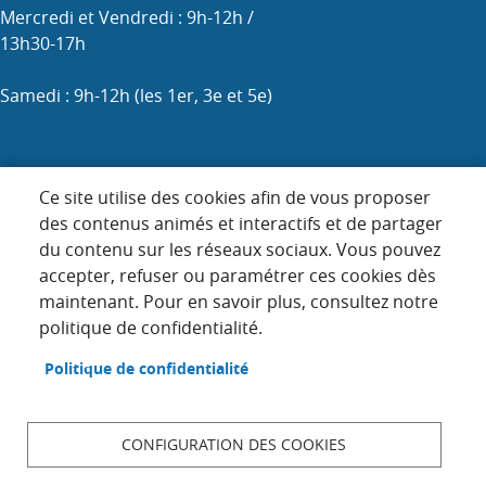
Mercredi et Vendredi : 9h-12h /
13h30-17h
Samedi : 9h-12h (les 1er, 3e et 5e)
Menu
Ce site utilise des cookies afin de vous proposer
ACCUEIL
Pied
des contenus animés et interactifs et de partager
PLAN DU SITE
du contenu sur les réseaux sociaux. Vous pouvez
de
accepter, refuser ou paramétrer ces cookies dès
page
CONTACT
maintenant. Pour en savoir plus, consultez notre
MENTIONS LÉGALES
politique de confidentialité.
DONNÉES PERSONNELLES
Politique de confidentialité
ACCESSIBILITÉ : NON CONFORME
COOKIES
CONFIGURATION DES COOKIES
S'IDENTIFIER