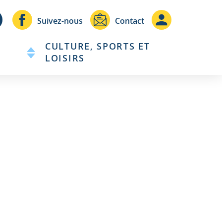
Header
Header
Suivez-nous
Contact
-
-
CULTURE, SPORTS ET
Communication
Connexio
LOISIRS