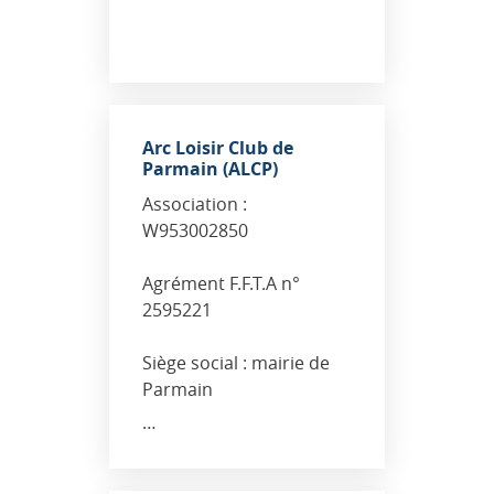
Arc Loisir Club de
Parmain (ALCP)
Association :
W953002850
Agrément F.F.T.A n°
2595221
Siège social : mairie de
Parmain
…