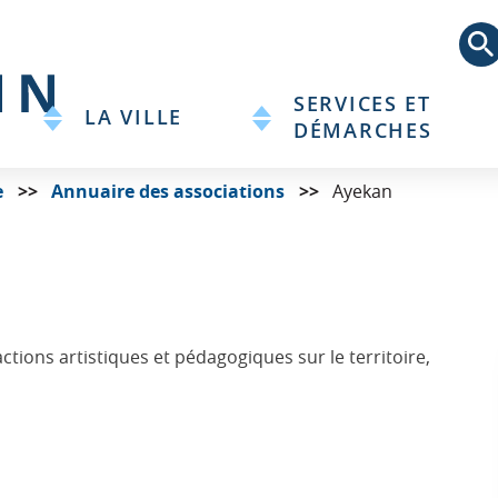
Aller
au
contenu
principal
SERVICES ET
LA VILLE
DÉMARCHES
e
Annuaire des associations
Ayekan
tions artistiques et pédagogiques sur le territoire,