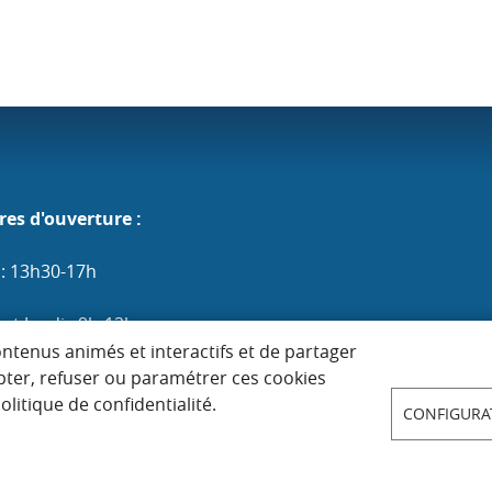
res d'ouverture :
 : 13h30-17h
et Jeudi : 9h-12h
ontenus animés et interactifs et de partager
edi et Vendredi : 9h-12h / 13h30-17h
pter, refuser ou paramétrer ces cookies
litique de confidentialité.
CONFIGURA
 : 9h-12h (les 1er, 3e et 5e)