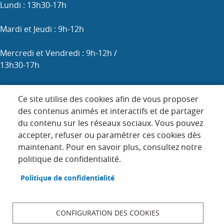
Lundi : 13h30-17h
Mardi et Jeudi : 9h-12h
Mercredi et Vendredi : 9h-12h /
13h30-17h
Samedi : 9h-12h (les 1er, 3e et 5e)
Ce site utilise des cookies afin de vous proposer
des contenus animés et interactifs et de partager
du contenu sur les réseaux sociaux. Vous pouvez
Menu
accepter, refuser ou paramétrer ces cookies dès
ACCUEIL
maintenant. Pour en savoir plus, consultez notre
Pied
PLAN DU SITE
politique de confidentialité.
de
page
CONTACT
Politique de confidentialité
MENTIONS LÉGALES
DONNÉES PERSONNELLES
CONFIGURATION DES COOKIES
ACCESSIBILITÉ : NON CONFORME