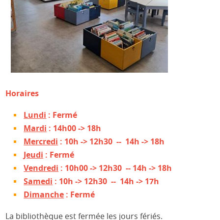
Horaires
Lundi
: Fermé
Mardi
: 14h00 -> 18h
Mercredi
: 10h -> 12h30 -- 14h -> 18h
Jeudi
: Fermé
Vendredi
: 10h00 -> 12h30 -- 14h -> 18h
Samedi
: 10h -> 12h30 -- 14h -> 17h
Dimanche
: Fermé
La bibliothèque est fermée les jours fériés.