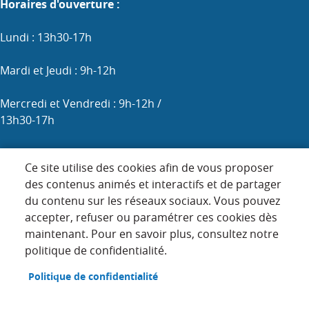
Horaires d'ouverture :
Lundi : 13h30-17h
Mardi et Jeudi : 9h-12h
Mercredi et Vendredi : 9h-12h /
13h30-17h
Samedi : 9h-12h (les 1er, 3e et 5e)
Ce site utilise des cookies afin de vous proposer
des contenus animés et interactifs et de partager
du contenu sur les réseaux sociaux. Vous pouvez
Menu
accepter, refuser ou paramétrer ces cookies dès
ACCUEIL
Pied
maintenant. Pour en savoir plus, consultez notre
PLAN DU SITE
politique de confidentialité.
de
page
CONTACT
Politique de confidentialité
MENTIONS LÉGALES