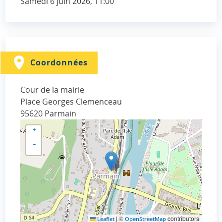
Samedi 6 juin 2026, 11:00
Coordonnées
Cour de la mairie
Place Georges Clemenceau
95620
Parmain
+
−
|
©
contributors
Leaflet
OpenStreetMap