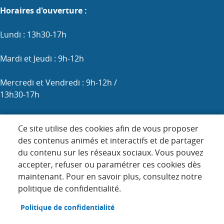
Horaires d'ouverture :
Lundi : 13h30-17h
Mardi et Jeudi : 9h-12h
Mercredi et Vendredi : 9h-12h /
13h30-17h
Samedi : 9h-12h (les 1er, 3e et 5e)
Ce site utilise des cookies afin de vous proposer
des contenus animés et interactifs et de partager
du contenu sur les réseaux sociaux. Vous pouvez
Menu
accepter, refuser ou paramétrer ces cookies dès
ACCUEIL
maintenant. Pour en savoir plus, consultez notre
Pied
PLAN DU SITE
politique de confidentialité.
de
page
CONTACT
Politique de confidentialité
MENTIONS LÉGALES