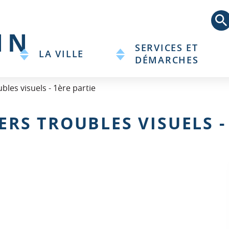
Aller
au
contenu
principal
SERVICES ET
LA VILLE
DÉMARCHES
bles visuels - 1ère partie
ERS TROUBLES VISUELS -