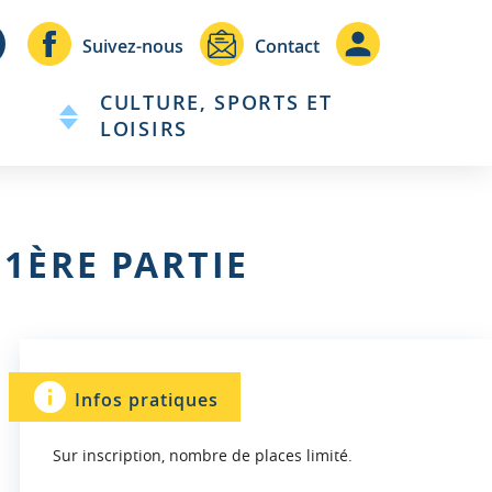
Header
Header
Suivez-nous
Contact
-
-
CULTURE, SPORTS ET
Communication
Connexio
LOISIRS
 1ÈRE PARTIE
Infos pratiques
Sur inscription, nombre de places limité.